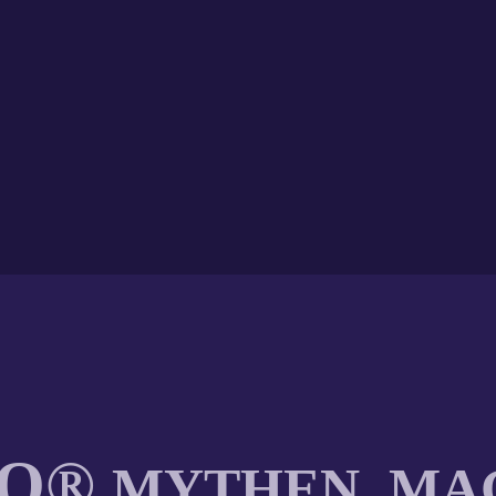
IO®
MYTHEN, MAG