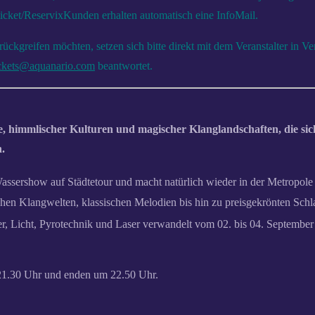
ticket/ReservixKunden erhalten automatisch eine InfoMail.
rückgreifen möchten, setzen sich bitte direkt mit dem Veranstalter in 
ickets@aquanario.com
beantwortet.
e, himmlischer Kulturen und magischer Klanglandschaften, die sic
n.
 Wassershow auf Städtetour und macht natürlich wieder in der Metro
hen Klangwelten, klassischen Melodien bis hin zu preisgekrönten Schla
r, Licht, Pyrotechnik und Laser verwandelt vom 02. bis 04. September
 21.30 Uhr und enden um 22.50 Uhr.