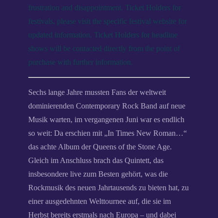
frustration and disappointment. Ticket Holders for
festivals, please visit the specific festival website for
updated information. Ticket Holders for headline
shows will be contacted directly from the point of
purchase with further information.
Sechs lange Jahre mussten Fans der weltweit
dominierenden Contemporary Rock Band auf neue
Musik warten, im vergangenen Juni war es endlich
so weit: Da erschien mit „In Times New Roman…“
das achte Album der Queens of the Stone Age.
Gleich im Anschluss brach das Quintett, das
insbesondere live zum Besten gehört, was die
Rockmusik des neuen Jahrtausends zu bieten hat, zu
einer ausgedehnten Welttournee auf, die sie im
Herbst bereits erstmals nach Europa – und dabei