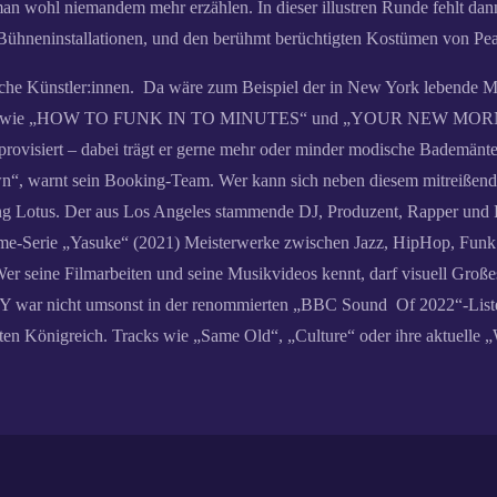
an wohl niemandem mehr erzählen. In dieser illustren Runde fehlt dann 
Bühneninstallationen, und den berühmt berüchtigten Kostümen von Pe
he Künstler:innen. Da wäre zum Beispiel der in New York lebende Ma
 Clips wie „HOW TO FUNK IN TO MINUTES“ und „YOUR NEW MORNIN
ovisiert – dabei trägt er gerne mehr oder minder modische Bademänte
n“, warnt sein Booking-Team. Wer kann sich neben diesem mitreißenden
ying Lotus. Der aus Los Angeles stammende DJ, Produzent, Rapper und 
-Serie „Yasuke“ (2021) Meisterwerke zwischen Jazz, HipHop, Funk 
eine Filmarbeiten und seine Musikvideos kennt, darf visuell Großes e
 war nicht umsonst in der renommierten „BBC Sound Of 2022“-Liste u
en Königreich. Tracks wie „Same Old“, „Culture“ oder ihre aktuelle 