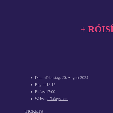
+ RÓIS
Datum
Dienstag, 20. August 2024
Beginn
18:15
Einlass
17:00
Website
off-days.com
TICKETS