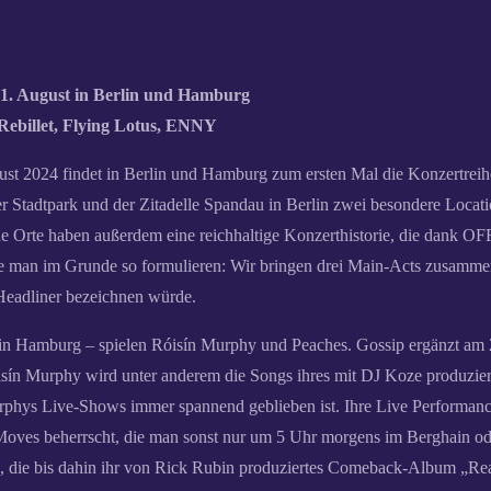
1. August in Berlin und Hamburg
Rebillet, Flying Lotus, ENNY
st 2024 findet in Berlin und Hamburg zum ersten Mal die Konzertre
Stadtpark und der Zitadelle Spandau in Berlin zwei besondere Location
de Orte haben außerdem eine reichhaltige Konzerthistorie, die dank O
man im Grunde so formulieren: Wir bringen drei Main-Acts zusammen, 
 Headliner bezeichnen würde.
in Hamburg – spielen Róisín Murphy und Peaches. Gossip ergänzt am 20
sín Murphy wird unter anderem die Songs ihres mit DJ Koze produziert
rphys Live-Shows immer spannend geblieben ist. Ihre Live Performance
 Moves beherrscht, die man sonst nur um 5 Uhr morgens im Berghain od
p, die bis dahin ihr von Rick Rubin produziertes Comeback-Album „Rea