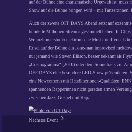
auf der Bühne eine charismatische Urgewalt ist, muss m
Show auf die Bühne bringen wird – mit Tänzer:innen, 
Auch der zweite OFF DAYS Abend setzt auf exzentrisc
hunderte Millionen Streams gesammelt haben. In
Wohnzimmerstudio elektronische Musik und Vocals impr
Er sei auf der Bühne ein „one-man improvised meltdow
nur jemand wie Steven Ellison, besser bekannt als Fl
„Cosmogramma“ (2010) oder dem Soundtrack zur Anime
OFF DAYS eine besondere LED-Show präsentieren. Wer s
eine Newcomerin mit Headlinerinnen-Qualitäten: ENNY
spannenden Rapperinnen nicht geraden armen Vereinigt
zwischen Jazz, Gospel und Rap.
Nächstes Event